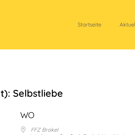
Startseite
Aktue
): Selbstliebe
WO
FFZ Brakel