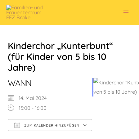
Zum
Inhalt
Mai
springen
Men
Kinderchor „Kunterbunt“
(für Kinder von 5 bis 10
Jahre)
WANN
14. Mai 2024
15:00 - 16:00
ZUM KALENDER HINZUFÜGEN
ICS herunterladen
Google Kalender
iCalendar
Office 365
Outlook Live