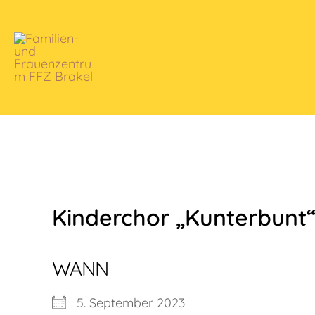
Zum
Inhalt
springen
Kinderchor „Kunterbunt“ 
WANN
5. September 2023