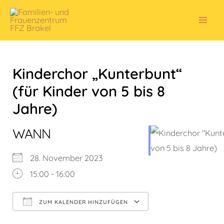
Zum
Inhalt
Mai
springen
Men
Kinderchor „Kunterbunt“
(für Kinder von 5 bis 8
Jahre)
WANN
28. November 2023
15:00 - 16:00
ZUM KALENDER HINZUFÜGEN
ICS herunterladen
Google Kalender
iCalendar
Office 365
Outlook Live