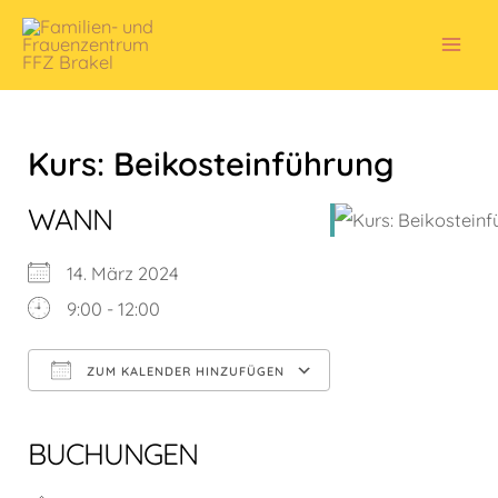
Zum
Inhalt
Mai
springen
Men
Kurs: Beikosteinführung
WANN
14. März 2024
9:00 - 12:00
ZUM KALENDER HINZUFÜGEN
ICS herunterladen
Google Kalender
iCalendar
Office 365
Outlook Live
BUCHUNGEN