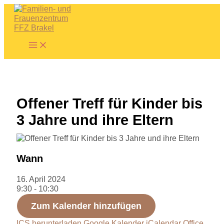
Zum
Inhalt
springen
Main
Menu
Offener Treff für Kinder bis
3 Jahre und ihre Eltern
Wann
16. April 2024
9:30 - 10:30
Zum Kalender hinzufügen
ICS herunterladen
Google Kalender
iCalendar
Office