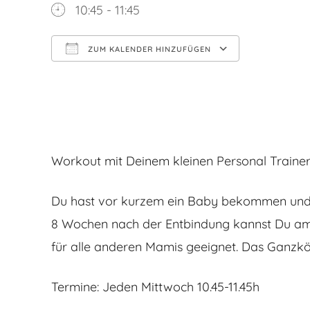
10:45 - 11:45
ZUM KALENDER HINZUFÜGEN
ICS herunterladen
Google Kalender
iCalendar
Office 365
Outlook Live
Workout mit Deinem kleinen Personal Trainer
Du hast vor kurzem ein Baby bekommen und 
8 Wochen nach der Entbindung kannst Du am 
für alle anderen Mamis geeignet. Das Ganzkör
Termine: Jeden Mittwoch 10.45-11.45h