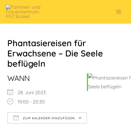
Zum
Inhalt
Mai
springen
Men
Phantasiereisen für
Erwachsene – Die Seele
beflügeln
WANN
28. Juni 2023
19:00 - 20:30
ZUM KALENDER HINZUFÜGEN
ICS herunterladen
Google Kalender
iCalendar
Office 365
Outlook Live