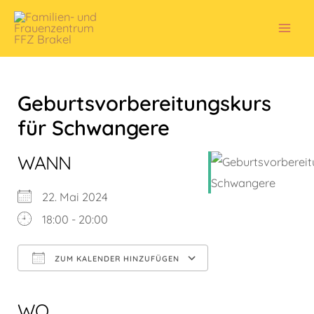
Zum
Inhalt
Mai
springen
Men
Geburtsvorbereitungskurs
für Schwangere
WANN
22. Mai 2024
18:00 - 20:00
ZUM KALENDER HINZUFÜGEN
ICS herunterladen
Google Kalender
iCalendar
Office 365
Outlook Live
WO