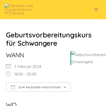
Zum
Inhalt
Mai
springen
Men
Geburtsvorbereitungskurs
für Schwangere
WANN
7. Februar 2024
18:00 - 20:00
ZUM KALENDER HINZUFÜGEN
ICS herunterladen
Google Kalender
iCalendar
Office 365
Outlook Live
WO