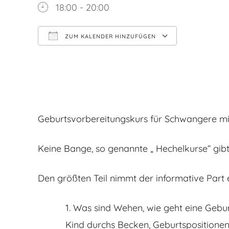
18:00 - 20:00
ZUM KALENDER HINZUFÜGEN
ICS herunterladen
Google Kalender
iCalendar
Office 365
Outlook Live
Geburtsvorbereitungskurs für Schwangere mit
Keine Bange, so genannte „ Hechelkurse“ gibt 
Den größten Teil nimmt der informative Part e
Was sind Wehen, wie geht eine Geburt
Kind durchs Becken, Geburtspositionen,