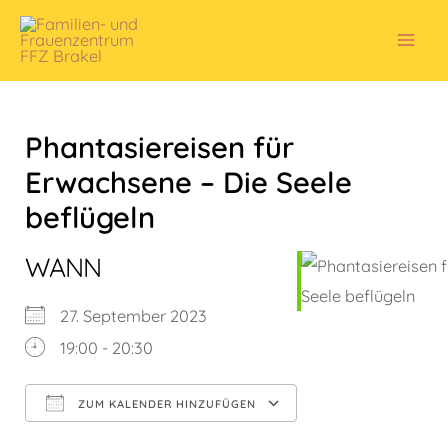
Zum
Inhalt
Mai
springen
Men
Phantasiereisen für
Erwachsene – Die Seele
beflügeln
WANN
27. September 2023
19:00 - 20:30
ZUM KALENDER HINZUFÜGEN
ICS herunterladen
Google Kalender
iCalendar
Office 365
Outlook Live